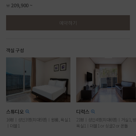
209,900 ~
￦
예약하기
객실 구성
스튜디오
디럭스
16평ㅣ성인3명(최대5명)ㅣ원룸, 욕실1
21평ㅣ성인4명(최대6명)ㅣ거실1, 방
ㅣ더블1
욕실1ㅣ더블1 or 싱글2 or 온돌