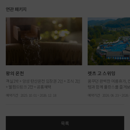
연관 패키지
왕의 온천
렛츠 고 스위밍
객실1박 + 앙성 탄산온천 입장권 2인 + 조식 2인
꿈꾸던 완벽한 여름휴가, 
+ 웰컴드링크 2잔 + 공홈혜택
템과 함께 풀캉스를 즐겨보
객실 1박 + 조식 2인 + 
예약기간
2025. 10. 01 ~ 2026. 12. 18
예약기간
2026. 06. 23 ~ 2026. 
이워터파크 할인권 + 웰컴
목록