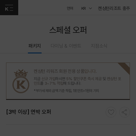
켄싱턴리조트 충주
언어
KR
스페셜 오퍼
패키지
다이닝 & 이벤트
지점소식
켄싱턴 리워즈 회원 전용 상품
입니다.
지금
신규 가입
하시면
5% 할인쿠폰 즉시 제공
및
켄싱턴 포
인트
를
3~7% 적립
해 드립니다.
*부가세 제외 금액 기준 적립, 1포인트=1원의 가치
[3박 이상] 연박 오퍼