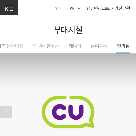
켄싱턴리조트 지리산남원
언어
KR
부대시설
키즈 물놀이장
오로라 불멍존
케니샵
롤리폴리
편의점