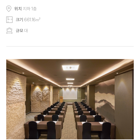
위치
지하 1층
크기
661.16㎡
규모
대