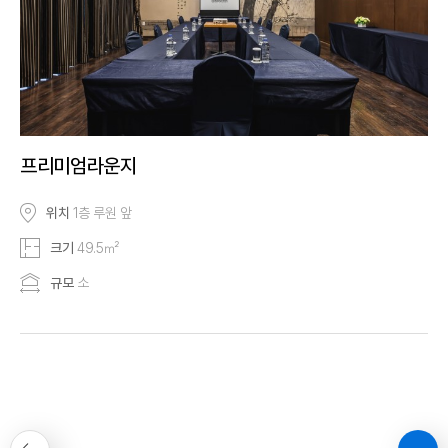
프리미엄라운지
위치
1층 루원 앞
크기
49.5㎡
규모
소