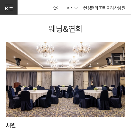
켄싱턴리조트 지리산남원
언어
KR
웨딩&연회
새원