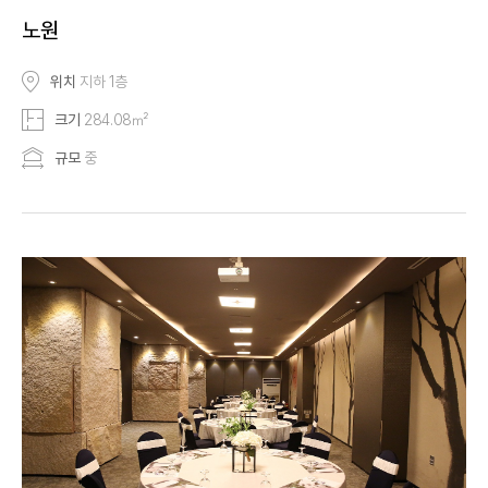
노원
위치
지하 1층
크기
284.08㎡
규모
중