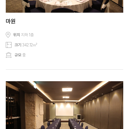
마원
위치
지하 1층
크기
342.12㎡
규모
중