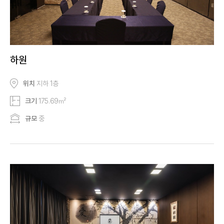
하원
위치
지하 1층
크기
175.69㎡
규모
중