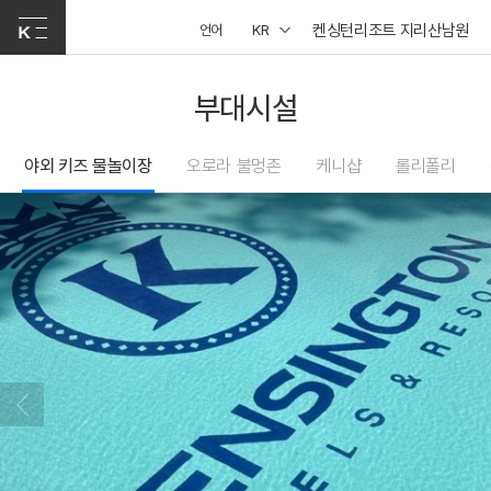
켄싱턴리조트 지리산남원
언어
KR
부대시설
야외 키즈 물놀이장
오로라 불멍존
케니샵
롤리폴리