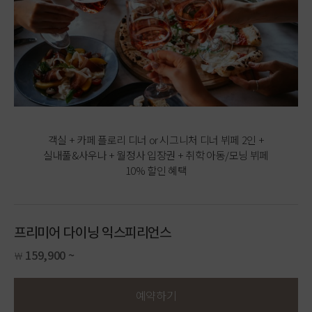
객실 + 카페 플로리 디너 or 시그니처 디너 뷔페 2인 +
실내풀&사우나 + 월정사 입장권 + 취학 아동/모닝 뷔페
10% 할인 혜택
프리미어 다이닝 익스피리언스
159,900 ~
￦
예약하기