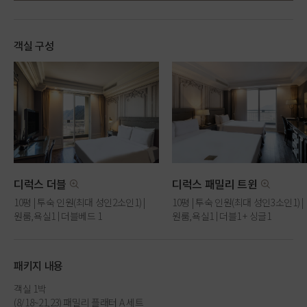
객실 구성
디럭스 더블
디럭스 패밀리 트윈
10평 | 투숙 인원(최대 성인2소인1) |
10평 | 투숙 인원(최대 성인3소인1) |
원룸,욕실1 | 더블베드 1
원룸,욕실1 | 더블1 + 싱글1
패키지 내용
객실 1박
(8/18~21,23) 패밀리 플래터 A 세트