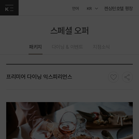
켄싱턴호텔 평창
언어
KR
스페셜 오퍼
패키지
다이닝 & 이벤트
지점소식
프리미어 다이닝 익스피리언스