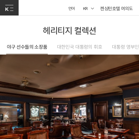
켄싱턴호텔 여의도
언어
KR
헤리티지 컬렉션
야구 선수들의 소장품
대한민국 대통령의 휘호
대통령 영부인