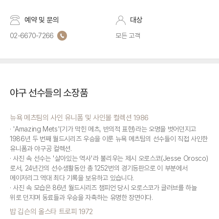
예약 및 문의
대상
02-6670-7266
모든 고객
야구 선수들의 소장품
뉴욕 메츠팀의 사인 유니폼 및 사인볼 컬렉션 1986
'Amazing Mets'(기가 막힌 메츠, 반의적 표현)라는 오명을 벗어던지고
1986년 두 번째 월드시리즈 우승을 이룬 뉴욕 메츠팀의 선수들이 직접 사인한
유니폼과 야구공 컬렉션.
사진 속 선수는 '살아있는 역사'라 불리우는 제시 오로스코(Jesse Orosco)
로서, 24년간의 선수생활동안 총 1252번의 경기등판으로 이 부분에서
메이저리그 역대 최다 기록을 보유하고 있습니다.
사진 속 모습은 86년 월드시리즈 챔피언 당시 오로스코가 글러브를 하늘
위로 던지며 동료들과 우승을 자축하는 유명한 장면이다.
밥 깁슨의 올스타 트로피 1972