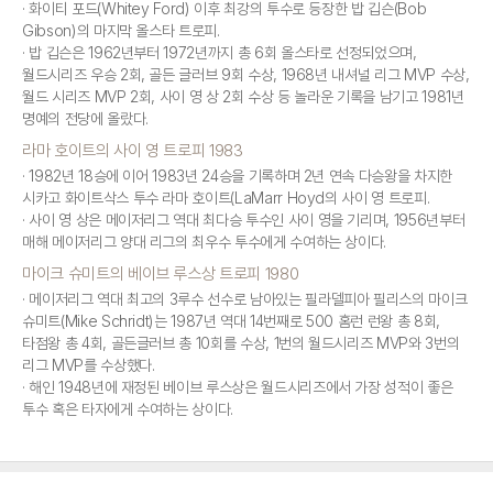
화이티 포드(Whitey Ford) 이후 최강의 투수로 등장한 밥 깁슨(Bob
Gibson)의 마지막 올스타 트로피.
밥 깁슨은 1962년부터 1972년까지 총 6회 올스타로 선정되었으며,
월드시리즈 우승 2회, 골든 글러브 9회 수상, 1968년 내셔널 리그 MVP 수상,
월드 시리즈 MVP 2회, 사이 영 상 2회 수상 등 놀라운 기록을 남기고 1981년
명예의 전당에 올랐다.
라마 호이트의 사이 영 트로피 1983
1982년 18승에 이어 1983년 24승을 기록하며 2년 연속 다승왕을 차지한
시카고 화이트삭스 투수 라마 호이트(LaMarr Hoyd의 사이 영 트로피.
사이 영 상은 메이저리그 역대 최다승 투수인 사이 영을 기리며, 1956년부터
매해 메이저리그 양대 리그의 최우수 투수에게 수여하는 상이다.
마이크 슈미트의 베이브 루스상 트로피 1980
메이저리그 역대 최고의 3루수 선수로 남아있는 필라델피아 필리스의 마이크
슈미트(Mike Schridt)는 1987년 역대 14번째로 500 홈런 런왕 총 8회,
타점왕 총 4회, 골든글러브 총 10회를 수상, 1번의 월드시리즈 MVP와 3번의
리그 MVP를 수상했다.
해인 1948년에 재정된 베이브 루스상은 월드시리즈에서 가장 성적이 좋은
투수 혹은 타자에게 수여하는 상이다.