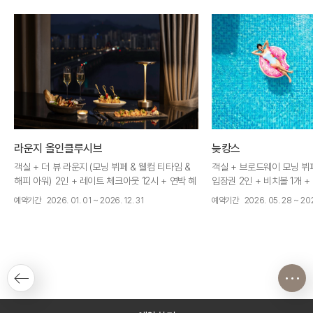
라운지 올인클루시브
늦캉스
객실 + 더 뷰 라운지 (모닝 뷔페 & 웰컴 티타임 &
객실 + 브로드웨이 모닝 뷔페
해피 아워) 2인 + 레이트 체크아웃 12시 + 연박 혜
입장권 2인 + 비치볼 1개 
택
+ 연박 혜택
예약기간
2026. 01. 01 ~ 2026. 12. 31
예약기간
2026. 05. 28 ~ 20