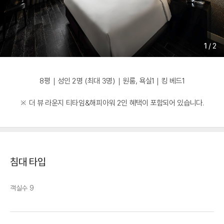
1
/
2
8평｜성인 2명 (최대 3명)｜원룸, 욕실1｜킹 베드1
※ 더 뷰 라운지 티타임&해피아워 2인 혜택이 포함되어 있습니다.
침대 타입
객실수 9