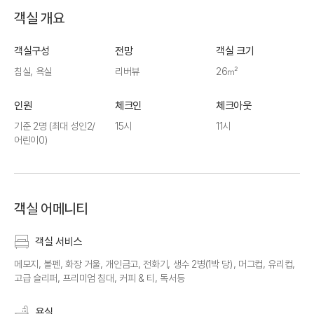
객실 개요
객실구성
전망
객실 크기
침실, 욕실
리버뷰
26㎡
인원
체크인
체크아웃
기준 2명
(최대 성인2/
15시
11시
어린이0)
객실 어메니티
객실 서비스
메모지, 볼펜, 화장 거울, 개인금고, 전화기, 생수 2병(1박 당), 머그컵, 유리컵,
고급 슬리퍼, 프리미엄 침대, 커피 & 티, 독서등
욕실