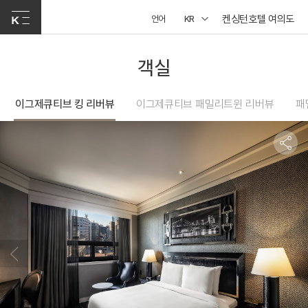
켄싱턴호텔 여의도
언어
KR
객실
이그제큐티브 킹 리버뷰
이그제큐티브 패밀리트윈 리버뷰
패