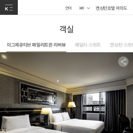
켄싱턴호텔 여의도
언어
KR
객실
이그제큐티브 패밀리트윈 리버뷰
패밀리 스위트
켄싱턴 스위