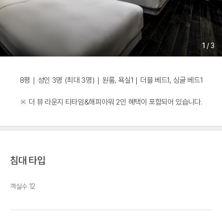
1
/
3
8평｜성인 3명 (최대 3명)｜원룸, 욕실1｜더블 베드1, 싱글 베드1
※ 더 뷰 라운지 티타임&해피아워 2인 혜택이 포함되어 있습니다.
침대 타입
객실수 12