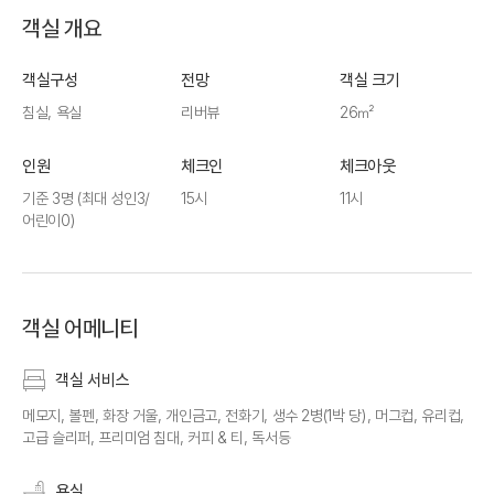
객실 개요
객실구성
전망
객실 크기
침실, 욕실
리버뷰
26㎡
인원
체크인
체크아웃
기준 3명
(최대 성인3/
15시
11시
어린이0)
객실 어메니티
객실 서비스
메모지, 볼펜, 화장 거울, 개인금고, 전화기, 생수 2병(1박 당), 머그컵, 유리컵,
고급 슬리퍼, 프리미엄 침대, 커피 & 티, 독서등
욕실