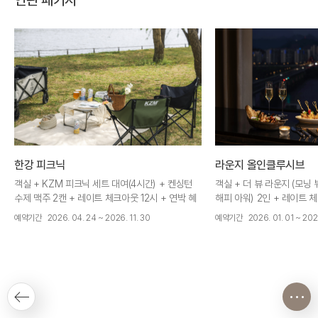
연관 패키지
한강 피크닉
라운지 올인클루시브
객실 + KZM 피크닉 세트 대여(4시간) + 켄싱턴
객실 + 더 뷰 라운지 (모닝 
수제 맥주 2캔 + 레이트 체크아웃 12시 + 연박 혜
해피 아워) 2인 + 레이트 체
택
택
예약기간
2026. 04. 24 ~ 2026. 11. 30
예약기간
2026. 01. 01 ~ 2026