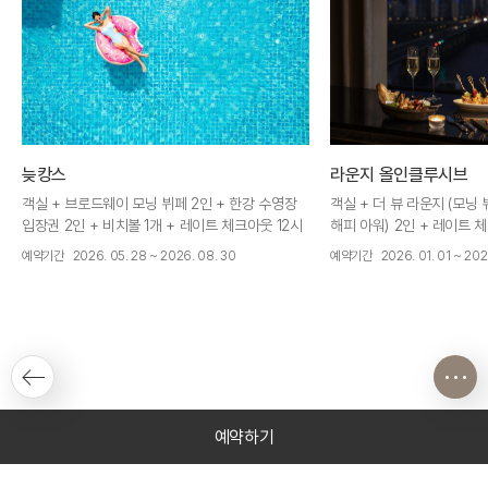
늦캉스
라운지 올인클루시브
객실 + 브로드웨이 모닝 뷔페 2인 + 한강 수영장
객실 + 더 뷰 라운지 (모닝 
입장권 2인 + 비치볼 1개 + 레이트 체크아웃 12시
해피 아워) 2인 + 레이트 체
+ 연박 혜택
택
예약기간
2026. 05. 28 ~ 2026. 08. 30
예약기간
2026. 01. 01 ~ 2026
예약하기