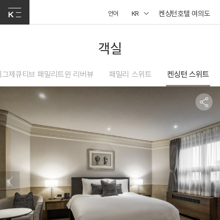
켄싱턴호텔 여의도
언어
KR
객실
이그제큐티브 패밀리트윈 리버뷰
패밀리 스위트
켄싱턴 스위트