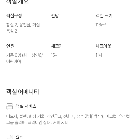
객실 개요
객실구성
전망
객실 크기
침실 2, 응접실, 거실,
-
116㎡
욕실 2
인원
체크인
체크아웃
기준 6명
(최대 성인6/
15시
11시
어린이0)
객실 어메니티
객실 서비스
메모지, 볼펜, 화장 거울, 개인금고, 전화기, 생수 2병(1박 당), 머그컵, 유리컵,
고급 슬리퍼, 프리미엄 침대, 커피 & 티
욕실