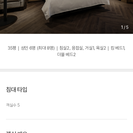
1
/
5
35평｜성인 6명 (최대 8명)｜침실2, 응접실, 거실1, 욕실2｜킹 베드1,
더블 베드2
침대 타입
객실수 5