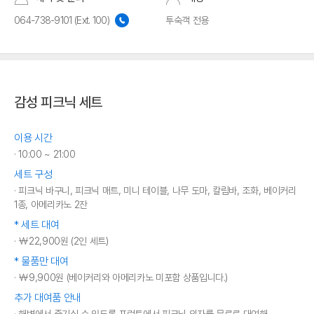
064-738-9101 (Ext. 100)
투숙객 전용
감성 피크닉 세트
이용 시간
10:00 ~ 21:00
세트 구성
피크닉 바구니, 피크닉 매트, 미니 테이블, 나무 도마, 칼림바, 조화, 베이커리
1종, 아메리카노 2잔
* 세트 대여
￦22,900원 (2인 세트)
* 물품만 대여
￦9,900원 (베이커리와 아메리카노 미포함 상품입니다.)
추가 대여품 안내
해변에서 즐기실 수 있도록 프런트에서 피크닉 의자를 무료로 대여해