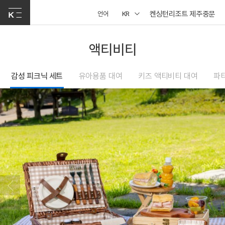
켄싱턴리조트 제주중문
언어
KR
액티비티
감성 피크닉 세트
유아용품 대여
키즈 액티비티 대여
파