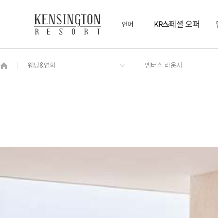
스페셜 오퍼
언어
KR
OVERVIEW
그랜드 켄싱턴 회원권
OVERVIEW
OVERVIEW
OVERVIEW
OVERVIEW
OVERVIEW
패키지
켄싱턴 프리미어 가든뷰
켄싱턴 오하스 베이커리 카페
멤버스 라운지
[6/19~9/27 운영] 워터 플레이존
서핑 프로모션
오픈
유아용품 대여
KENNY-SHOP
우산 대여 서비스
편의점