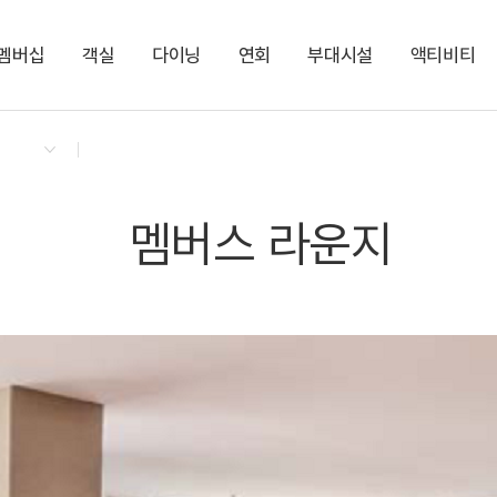
멤버십
객실
다이닝
연회
부대시설
액티비티
켄싱턴 리워즈
켄싱턴 바우처
NEW
다이닝 & 이벤트
켄싱턴 프리미어 오션뷰
멤버스 라운지
켄싱턴 오션 가든
느린 우체통
지점소식
노블리안 오션뷰
팜트리로드 산책로
폴라로이드 카메라
키즈 액티비티 대여
파티 하트빔 대여
셀프 세탁실
쏘카존
멤버스 라운지