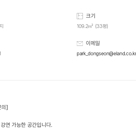
크기
운지
109.2㎡ (33평)
이메일
1
park_dongseon@eland.co.k
문의]
 강연 가능한 공간입니다.