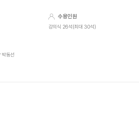
수용인원
강의식 26석(최대 30석)
r
박동선