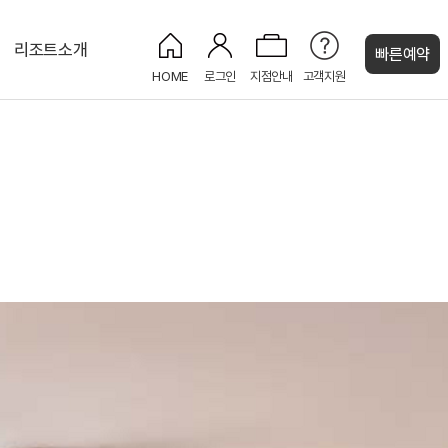
리조트소개
빠른예약
HOME
로그인
지점안내
고객지원
켄싱턴 캐시
뱀부로드 산책로
감성 피크닉 세트
보드게임 대여
전기차 충전소