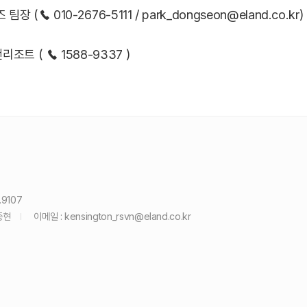
장 (☎ 010-2676-5111 / park_dongseon@eland.co.kr)
트 ( ☎ 1588-9337 )
.9107
종현
이메일 :
kensington_rsvn@eland.co.kr