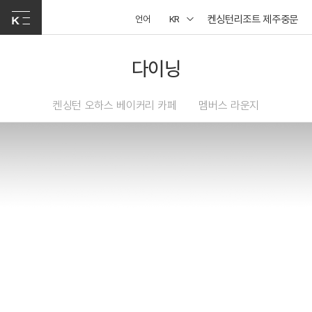
켄싱턴리조트 제주중문
언어
KR
다이닝
켄싱턴 오하스 베이커리 카페
멤버스 라운지