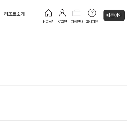
리조트소개
빠른예약
HOME
로그인
지점안내
고객지원
켄싱턴 캐시
뱀부로드 산책로
감성 피크닉 세트
보드게임 대여
전기차 충전소