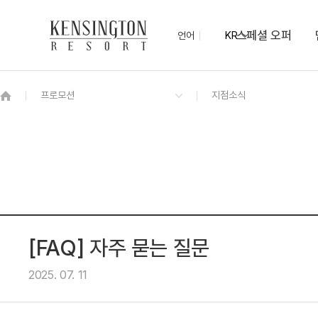
스페셜 오퍼
언어
KR
OVERVIEW
그랜드 켄싱턴 회원권
OVERVIEW
OVERVIEW
OVERVIEW
OVERVIEW
OVERVIEW
패키지
켄싱턴 프리미어 가든뷰
켄싱턴 오하스 베이커리 카페
멤버스 라운지
[6/19~9/27 운영] 워터 플레이존
서핑 프로모션
오픈
유아용품 대여
KENNY-SHOP
우산 대여 서비스
편의점
[FAQ] 자주 묻는 질문
2025. 07. 11