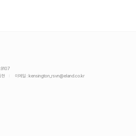
.9107
종현
이메일 :
kensington_rsvn@eland.co.kr