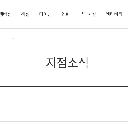
멤버십
객실
다이닝
연회
부대시설
액티비티
켄싱턴 리워즈
켄싱턴 바우처
NEW
다이닝 & 이벤트
켄싱턴 프리미어 오션뷰
멤버스 라운지
켄싱턴 오션 가든
느린 우체통
지점소식
노블리안 오션뷰
팜트리로드 산책로
폴라로이드 카메라
키즈 액티비티 대여
파티 하트빔 대여
셀프 세탁실
쏘카존
지점소식