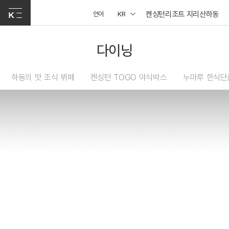
켄싱턴리조트 지리산하동
언어
KR
다이닝
하동의 맛 조식 뷔페
켄싱턴 TOGO 야식박스
누마루 한식단