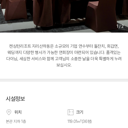
1
/
2
켄싱턴리조트 지리산하동은 소규모의 기업 연수부터 돌잔치, 회갑연,
웨딩까지 다양한 행사가 가능한 연회장이 마련되어 있습니다. 품격있는
다이닝, 세심한 서비스와 함께 고객님의 소중한 날을 더욱 특별하게 누려
보십시오.
시설정보
위치
크기
본관 지하 1층
119.01㎡(36평)