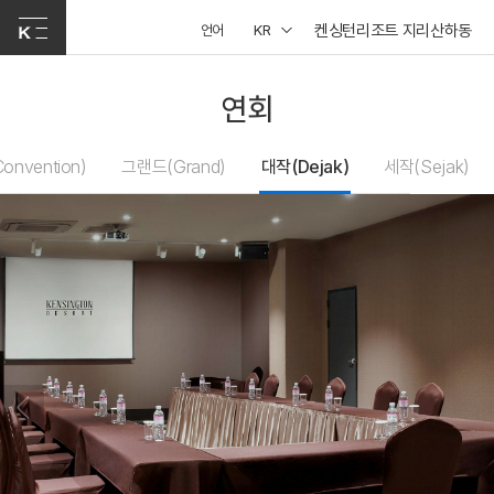
켄싱턴리조트 지리산하동
언어
KR
연회
nvention)
그랜드(Grand)
대작(Dejak)
세작(Sejak)