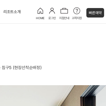
리조트소개
빠른예약
HOME
로그인
지점안내
고객지원
켄싱턴 캐시
디럭스
켄싱턴 BBQ
세작(Sejak)
CU 편의점
로얄스위트
 또는 침구5 (현장선착순배정)