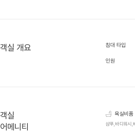
침대 타입
객실 개요
인원
객실
욕실비품
샴푸,바디워시,
어메니티