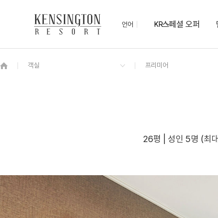
스페셜 오퍼
언어
KR
OVERVIEW
그랜드 켄싱턴 회원권
OVERVIEW
OVERVIEW
OVERVIEW
OVERVIEW
OVERVIEW
패키지
켄싱턴 디럭스
하동의 맛 조식 뷔페
컨벤션(Convention)
KENNY SHOP
하동차 티클래스
NEW
기념품샵 산과 물
프리미어
26평 | 성인 5명 (최