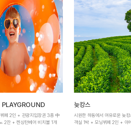
 PLAYGROUND
늦캉스
식뷔페 2인 + 관광지입장권 3종 中
시원한 하동에서 여유로운 늦캉
노 2잔 + 켄싱턴베어 비치볼 1개
객실 1박 + 모닝뷔페 2인 + 아
[월-목] 투숙 시 레이트체크아웃