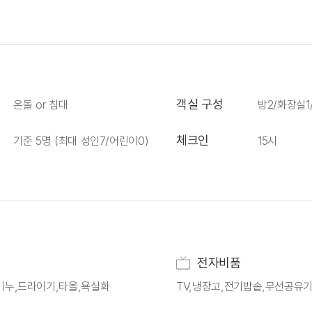
객실 구성
온돌 or 침대
방2/화장실1
체크인
기준 5명 (최대 성인7/어린이0)
15시
전자비품
비누,드라이기,타올,욕실화
TV,냉장고,전기밥솥,무선공유