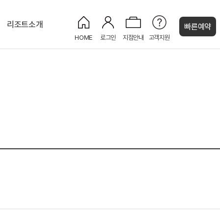
리조트소개
빠른예약
HOME
로그인
지점안내
고객지원
켄싱턴 캐시
디럭스
켄싱턴 BBQ
세작(Sejak)
CU 편의점
로얄스위트