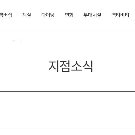
멤버십
객실
다이닝
연회
부대시설
액티비티
켄싱턴 리워즈
켄싱턴 바우처
NEW
다이닝 & 이벤트
켄싱턴 디럭스 스파
켄싱턴 TOGO 야식박스
그랜드(Grand)
다반 카페라운지
지점소식
스튜디오
누마루 한식단품
대작(Dejak)
LEESCENT(리센트)
NEW
디럭스 스파
디럭스 사우나
SPA
NEW
지점소식