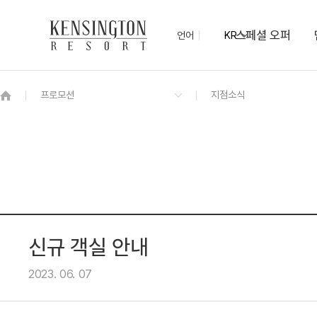
스페셜 오퍼
언어
KR
OVERVIEW
그랜드 켄싱턴 회원권
OVERVIEW
OVERVIEW
OVERVIEW
OVERVIEW
OVERVIEW
패키지
켄싱턴 디럭스
하동의 맛 조식 뷔페
컨벤션(Convention)
KENNY SHOP
하동차 티클래스
NEW
기념품샵 산과 물
프리미어
신규 객실 안내
2023. 06. 07