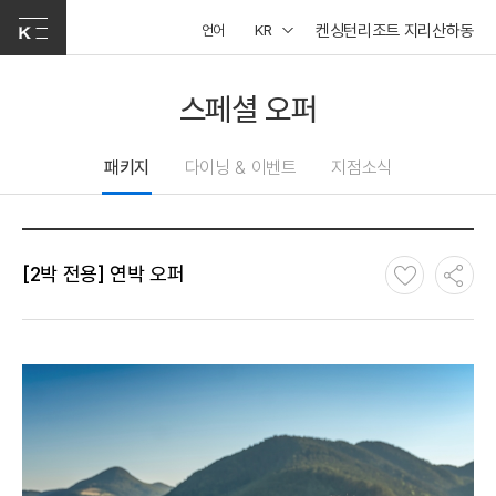
켄싱턴리조트 지리산하동
언어
KR
스페셜 오퍼
패키지
다이닝 & 이벤트
지점소식
[2박 전용] 연박 오퍼