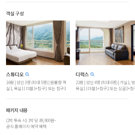
객실 구성
스튜디오
디럭스
16평 | 성인 3명 (최대 5명) | 원룸형 객
21평 | 성인 4명 (최대 6명) | 거실1, 방
실1, 욕실1 | 더블1+침구1 또는 침구3
욕실1 | 더블1+침구2 또는 싱글2+침
(현장선착순배정)
(현장선착순배정)
패키지 내용
(2박 투숙 시) 1박 당 89,900원~
공식 홈페이지 예약 혜택